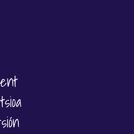
ment
sioa
sión