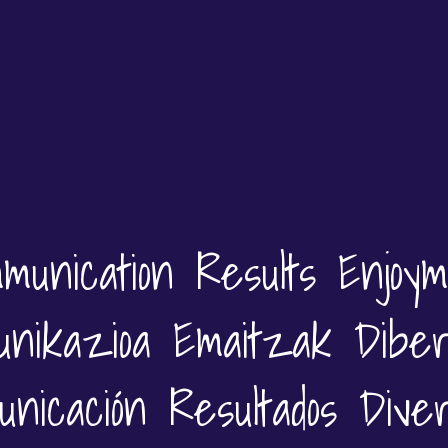
munication Results Enjoy
unikazioa Emaitzak Dibert
unicación Resultados Diver